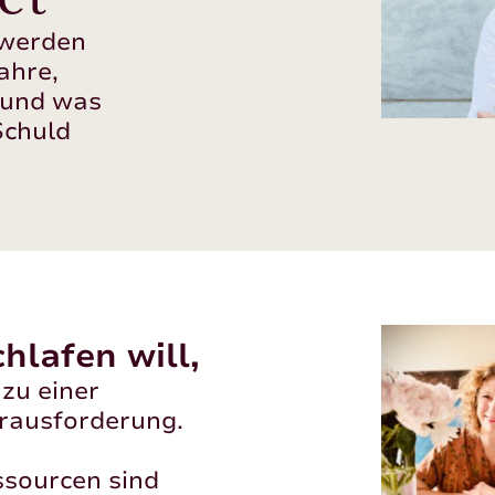
 werden
ahre,
 und was
 Schuld
hlafen will,
 zu einer
rausforderung.
ssourcen sind