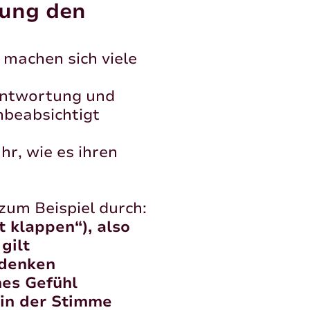
nung den
, machen sich viele
antwortung und
nbeabsichtigt
r, wie es ihren
zum Beispiel durch:
t klappen“), also
gilt
hdenken
nes Gefühl
in der Stimme