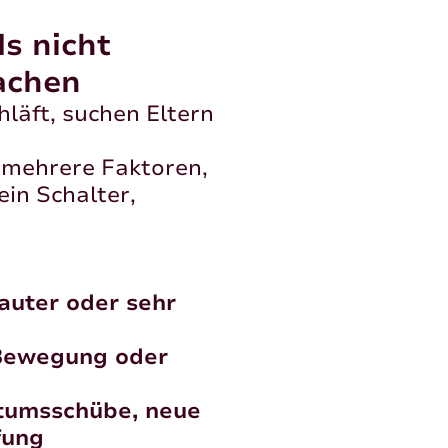
s nicht
sachen
hläft, suchen Eltern
t mehrere Faktoren,
ein Schalter,
lauter oder sehr
 Bewegung oder
tumsschübe, neue
fung