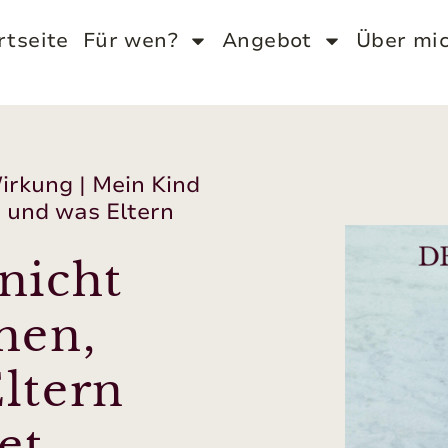
rtseite
Für wen?
Angebot
Über mi
Wirkung
|
Mein Kind
fe und was Eltern
nicht
hen,
ltern
et