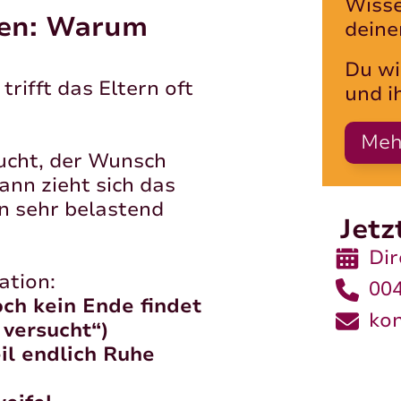
Wisse
afen: Warum
deine
Du wi
trifft das Eltern oft
und i
Meh
aucht, der Wunsch
ann zieht sich das
nn sehr belastend
Jet
Di
ation:
00
och kein Ende findet
ko
 versucht“)
il endlich Ruhe