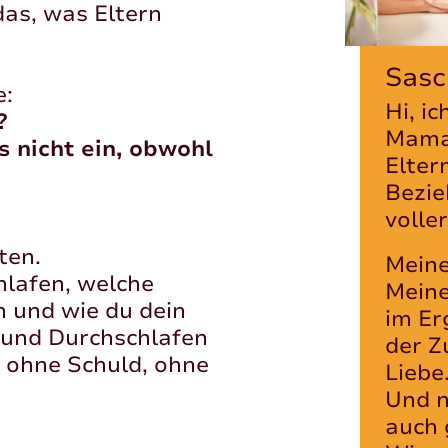
das, was Eltern
Sasc
e:
Hi, i
?
Mamas
 nicht ein, obwohl
Elter
Bezie
volle
ten.
Meine
hlafen, welche
Meine
 und wie du dein
im Er
- und Durchschlafen
der Z
, ohne Schuld, ohne
Liebe
Und n
auch 